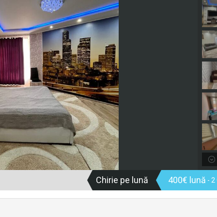
Chirie pe lună
400€ lună
- 2