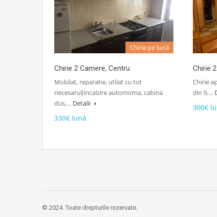
Chirie pe lună
Chirie 2 Camere, Centru
Chirie 
Mobilat, reparatie, utilat cu tot
Chirie a
necesarul(incalzire automoma, cabina
din 9,…
dus,…
Detalii
300€ l
330€ lună
© 2024. Toate drepturile rezervate.