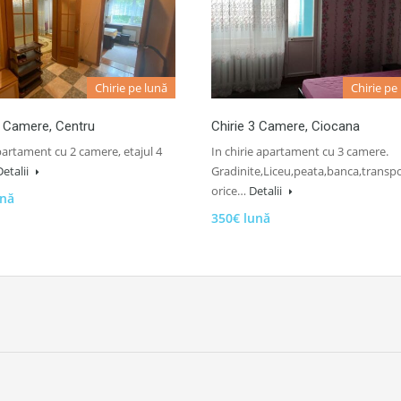
Chirie pe lună
Chirie pe
2 Camere, Centru
Chirie 3 Camere, Ciocana
partament cu 2 camere, etajul 4
In chirie apartament cu 3 camere.
Detalii
Gradinite,Liceu,peata,banca,transpo
orice…
Detalii
ună
350€ lună