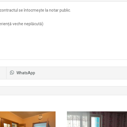
ontractul se întocmește la notar public.
eriență veche neplăcută)
WhatsApp