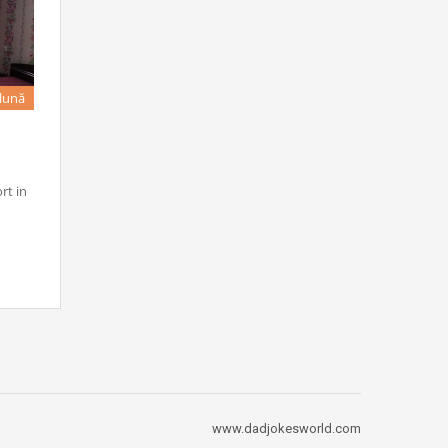
 lună
rt in
www.dadjokesworld.com